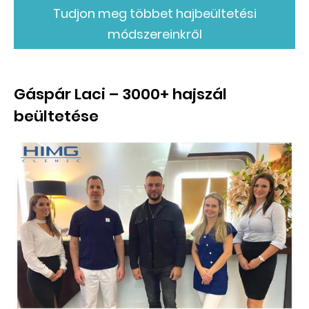
Tudjon meg többet hajbeültetési
módszereinkről
Gáspár Laci – 3000+ hajszál
beültetése