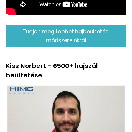
Tudjon meg többet hajbeültetési
módszereinkről
Kiss Norbert – 6500+ hajszál
beültetése