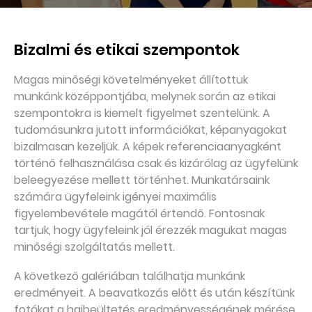
Bizalmi és etikai szempontok
Magas minőségi követelményeket állítottuk
munkánk középpontjába, melynek során az etikai
szempontokra is kiemelt figyelmet szentelünk. A
tudomásunkra jutott információkat, képanyagokat
bizalmasan kezeljük. A képek referenciaanyagként
történő felhasználása csak és kizárólag az ügyfelünk
beleegyezése mellett történhet. Munkatársaink
számára ügyfeleink igényei maximális
figyelembevétele magától értendő. Fontosnak
tartjuk, hogy ügyfeleink jól érezzék magukat magas
minőségi szolgáltatás mellett.
A következő galériában találhatja munkánk
eredményeit. A beavatkozás előtt és után készítünk
fotókat a hajbeültetés eredményességének mérése