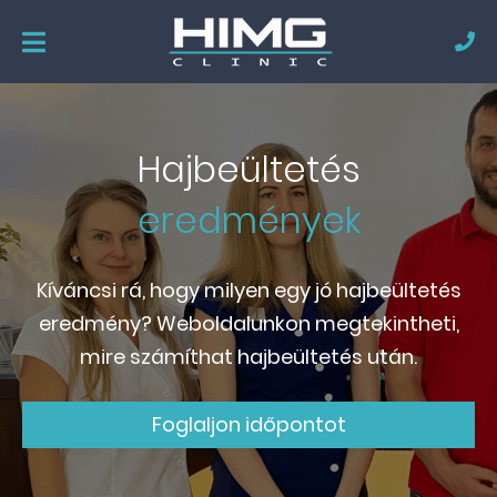
Hajbeültetés
eredmények
Kíváncsi rá, hogy milyen egy jó hajbeültetés
eredmény? Weboldalunkon megtekintheti,
mire számíthat hajbeültetés után.
Foglaljon időpontot