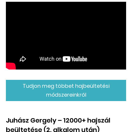
Tudjon meg többet hajbeültetési
módszereinkről
Juhász Gergely – 12000+ hajszál
beültetése (2. alkalom után)