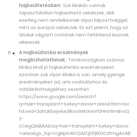
hajbeültetésben:
Sok klinikán vannak
tapasztalatlan hajbeültető sebészek, akik
esetleg nem rendelkeznek olyan képzettséggel,
mint az európai sebészek. Ez azt jelenti, hogy az
általuk végzett műtétek nem feltétlenül lesznek
sikeresek.
A Hajbeültetési eredmények
megbízhatatlanok:
Törökországban számos
klinika kínál jó hajbeültetési eredményeket.
Azonban sok olyan klinika is van, amely gyenge
eredményeket ad, ami csalódáshoz és
többletköltségekhez vezethet.
https://www.google.com/search?
q=hair+transplant+turkey+donor+area&tbm=isc
h&ved=2ahUKEwjwke3lkav9AhXwnf0HHV6mBvsQ
2-
cCegQIABAA&oq=hair+transplant+turkey+donor
+area&gs_lcp=CgNpbWcQA1CjDFjEEGCzFmgAcAB