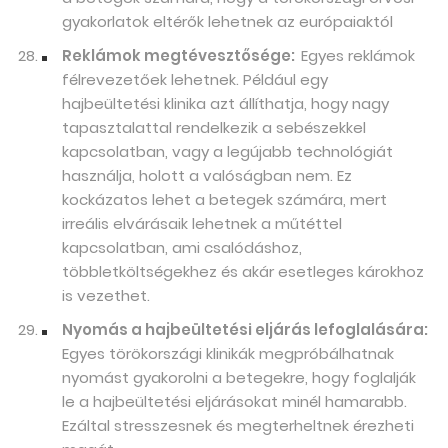
gyakorlatok eltérők lehetnek az európaiaktól
Reklámok megtévesztősége:
Egyes reklámok
félrevezetőek lehetnek. Például egy
hajbeültetési klinika azt állíthatja, hogy nagy
tapasztalattal rendelkezik a sebészekkel
kapcsolatban, vagy a legújabb technológiát
használja, holott a valóságban nem. Ez
kockázatos lehet a betegek számára, mert
irreális elvárásaik lehetnek a műtéttel
kapcsolatban, ami csalódáshoz,
többletköltségekhez és akár esetleges károkhoz
is vezethet.
Nyomás a hajbeültetési eljárás lefoglalására:
Egyes törökországi klinikák megpróbálhatnak
nyomást gyakorolni a betegekre, hogy foglalják
le a hajbeültetési eljárásokat minél hamarabb.
Ezáltal stresszesnek és megterheltnek érezheti