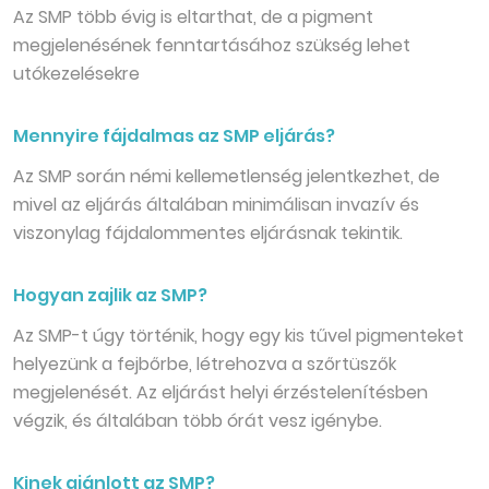
Az SMP több évig is eltarthat, de a pigment
megjelenésének fenntartásához szükség lehet
utókezelésekre
Mennyire fájdalmas az SMP eljárás?
Az SMP során némi kellemetlenség jelentkezhet, de
mivel az eljárás általában minimálisan invazív és
viszonylag fájdalommentes eljárásnak tekintik.
Hogyan zajlik az SMP?
Az SMP-t úgy történik, hogy egy kis tűvel pigmenteket
helyezünk a fejbőrbe, létrehozva a szőrtüszők
megjelenését. Az eljárást helyi érzéstelenítésben
végzik, és általában több órát vesz igénybe.
Kinek ajánlott az SMP?