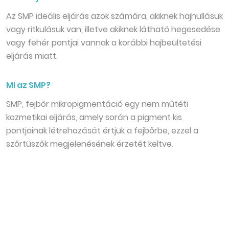
Az SMP ideális eljárás azok számára, akiknek hajhullásuk
vagy ritkulásuk van, illetve akiknek látható hegesedése
vagy fehér pontjai vannak a korábbi hajbeültetési
eljárás miatt.
Mi az SMP?
SMP, fejbőr mikropigmentáció egy nem műtéti
kozmetikai eljárás, amely során a pigment kis
pontjainak létrehozását értjük a fejbőrbe, ezzel a
szőrtüszők megjelenésének érzetét keltve.