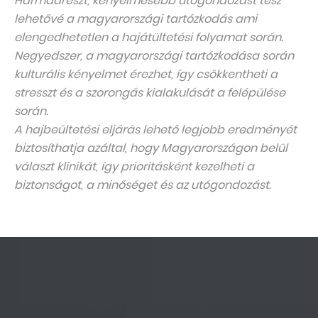
Harmadrészt, kényelmesebb utógondozást tesz
lehetővé a magyarországi tartózkodás ami
elengedhetetlen a hajátültetési folyamat során.
Negyedszer, a magyarországi tartózkodása során
kulturális kényelmet érezhet, így csökkentheti a
stresszt és a szorongás kialakulását a felépülése
során.
A hajbeültetési eljárás lehető legjobb eredményét
biztosíthatja azáltal, hogy Magyarországon belül
választ klinikát, így prioritásként kezelheti a
biztonságot, a minőséget és az utógondozást.