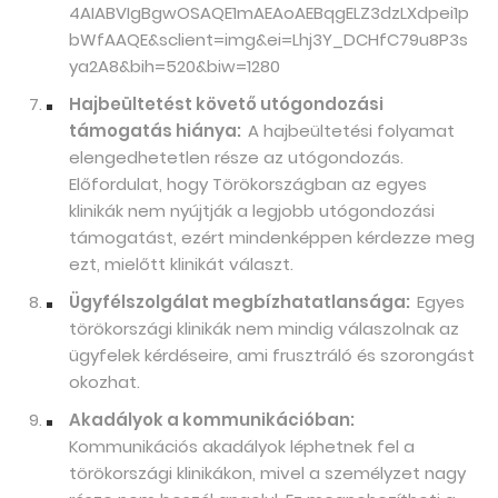
4AIABVIgBgwOSAQE1mAEAoAEBqgELZ3dzLXdpei1p
bWfAAQE&sclient=img&ei=Lhj3Y_DCHfC79u8P3s
ya2A8&bih=520&biw=1280
Hajbeültetést követő utógondozási
támogatás hiánya:
A hajbeültetési folyamat
elengedhetetlen része az utógondozás.
Előfordulat, hogy Törökországban az egyes
klinikák nem nyújtják a legjobb utógondozási
támogatást, ezért mindenképpen kérdezze meg
ezt, mielőtt klinikát választ.
Ügyfélszolgálat megbízhatatlansága:
Egyes
törökországi klinikák nem mindig válaszolnak az
ügyfelek kérdéseire, ami frusztráló és szorongást
okozhat.
Akadályok a kommunikációban:
Kommunikációs akadályok léphetnek fel a
törökországi klinikákon, mivel a személyzet nagy