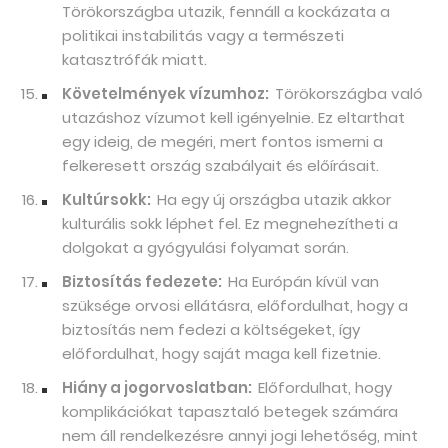
Törökországba utazik, fennáll a kockázata a
politikai instabilitás vagy a természeti
katasztrófák miatt.
Követelmények vízumhoz:
Törökországba való
utazáshoz vízumot kell igényelnie. Ez eltarthat
egy ideig, de megéri, mert fontos ismerni a
felkeresett ország szabályait és előírásait.
Kultúrsokk:
Ha egy új országba utazik akkor
kulturális sokk léphet fel. Ez megnehezítheti a
dolgokat a gyógyulási folyamat során.
Biztosítás fedezete:
Ha Európán kívül van
szüksége orvosi ellátásra, előfordulhat, hogy a
biztosítás nem fedezi a költségeket, így
előfordulhat, hogy saját maga kell fizetnie.
Hiány a jogorvoslatban:
Előfordulhat, hogy
komplikációkat tapasztaló betegek számára
nem áll rendelkezésre annyi jogi lehetőség, mint