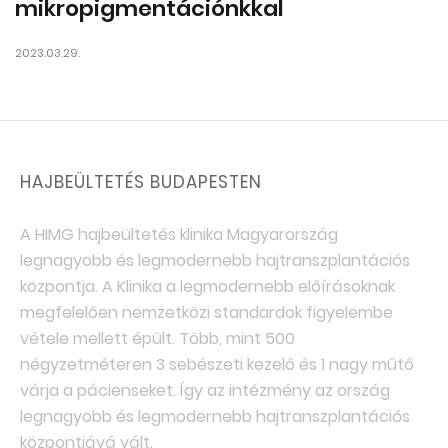
mikropigmentációnkkal
2023.03.29.
HAJBEÜLTETÉS BUDAPESTEN
A HIMG hajbeültetés klinika Magyarország
legnagyobb és legmodernebb hajtranszplantációs
központja. A Klinika a legmodernebb előírásoknak
megfelelően nemzetközi standardok figyelembe
vétele mellett épült. Több, mint 500
négyzetméteren 3 sebészeti kezelő és 1 nagy műtő
várja a pácienseket. Így az intézmény az ország
legnagyobb és legmodernebb hajtranszplantációs
központjává vált.