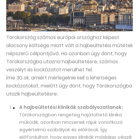
Törökország számos európai országhoz képest
alacsony költsége miatt vált a hajbeültetési műtétek
népszerű célpontjává. Ha azonban úgy dönt, hogy
Törökországba utazna hajbeültetésre, számos
veszélyt és kockázatot merülhet fel.
Íme 30 ok, amiért mérlegelnie kell a lehetséges
kockázatokat, mielőtt úgy dönt, hogy Törökországba
utazik hajbeültetésre:
A hajbeültetési klinikák szabályozatlanok:
Törökországban rengeteg hajátültető klinika
működik, azonban nincsenek rájuk vonatkozó
egyértelmű szabályok és előírások. Így
előfordulhat, hogy egyes klinikák másképp végzik