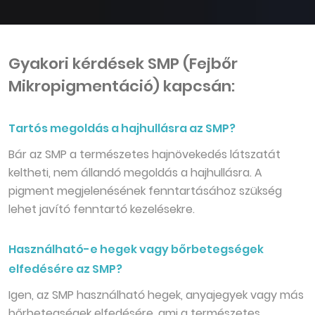
Gyakori kérdések SMP (Fejbőr
Mikropigmentáció) kapcsán:
Tartós megoldás a hajhullásra az SMP?
Bár az SMP a természetes hajnövekedés látszatát
keltheti, nem állandó megoldás a hajhullásra. A
pigment megjelenésének fenntartásához szükség
lehet javító fenntartó kezelésekre.
Használható-e hegek vagy bőrbetegségek
elfedésére az SMP?
Igen, az SMP használható hegek, anyajegyek vagy más
bőrbetegségek elfedésére, ami a természetes