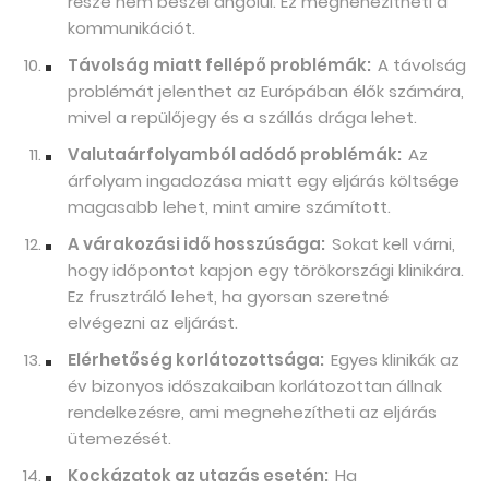
része nem beszél angolul. Ez megnehezítheti a
kommunikációt.
Távolság miatt fellépő problémák:
A távolság
problémát jelenthet az Európában élők számára,
mivel a repülőjegy és a szállás drága lehet.
Valutaárfolyamból adódó problémák:
Az
árfolyam ingadozása miatt egy eljárás költsége
magasabb lehet, mint amire számított.
A várakozási idő hosszúsága:
Sokat kell várni,
hogy időpontot kapjon egy törökországi klinikára.
Ez frusztráló lehet, ha gyorsan szeretné
elvégezni az eljárást.
Elérhetőség korlátozottsága:
Egyes klinikák az
év bizonyos időszakaiban korlátozottan állnak
rendelkezésre, ami megnehezítheti az eljárás
ütemezését.
Kockázatok az utazás esetén:
Ha