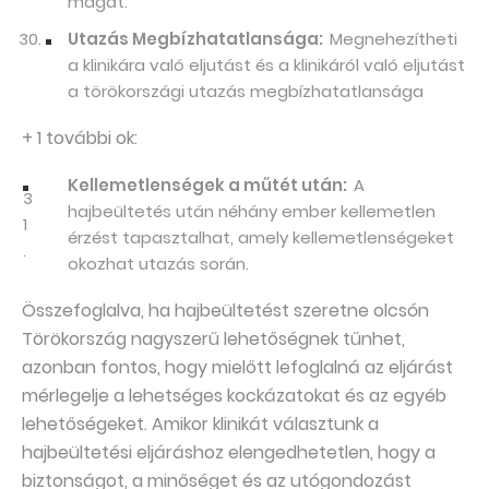
magát.
Utazás Megbízhatatlansága:
Megnehezítheti
a klinikára való eljutást és a klinikáról való eljutást
a törökországi utazás megbízhatatlansága
+ 1 további ok:
Kellemetlenségek a műtét után:
A
hajbeültetés után néhány ember kellemetlen
érzést tapasztalhat, amely kellemetlenségeket
okozhat utazás során.
Összefoglalva, ha hajbeültetést szeretne olcsón
Törökország nagyszerű lehetőségnek tűnhet,
azonban fontos, hogy mielőtt lefoglalná az eljárást
mérlegelje a lehetséges kockázatokat és az egyéb
lehetőségeket. Amikor klinikát választunk a
hajbeültetési eljáráshoz elengedhetetlen, hogy a
biztonságot, a minőséget és az utógondozást