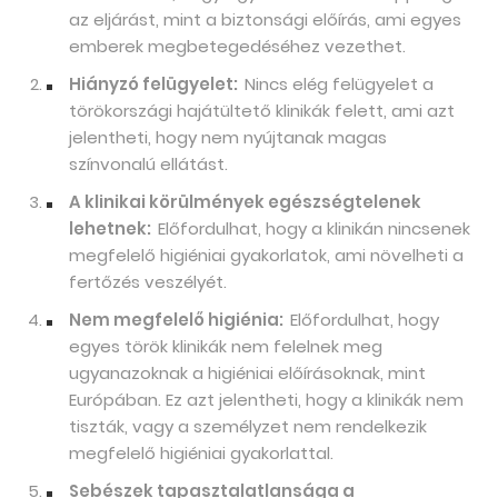
az eljárást, mint a biztonsági előírás, ami egyes
emberek megbetegedéséhez vezethet.
Hiányzó felügyelet:
Nincs elég felügyelet a
törökországi hajátültető klinikák felett, ami azt
jelentheti, hogy nem nyújtanak magas
színvonalú ellátást.
A klinikai körülmények egészségtelenek
lehetnek:
Előfordulhat, hogy a klinikán nincsenek
megfelelő higiéniai gyakorlatok, ami növelheti a
fertőzés veszélyét.
Nem megfelelő higiénia:
Előfordulhat, hogy
egyes török ​​klinikák nem felelnek meg
ugyanazoknak a higiéniai előírásoknak, mint
Európában. Ez azt jelentheti, hogy a klinikák nem
tiszták, vagy a személyzet nem rendelkezik
megfelelő higiéniai gyakorlattal.
Sebészek tapasztalatlansága a