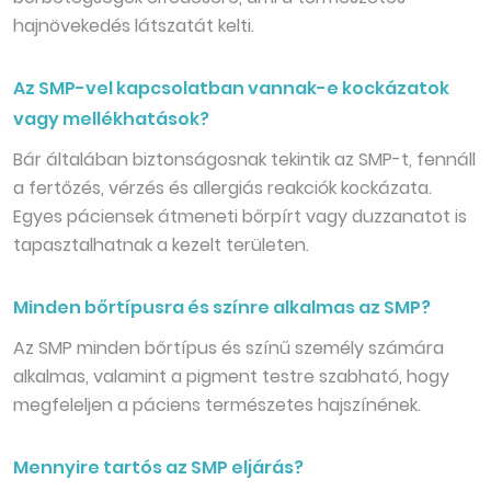
hajnövekedés látszatát kelti.
Az SMP-vel kapcsolatban vannak-e kockázatok
vagy mellékhatások?
Bár általában biztonságosnak tekintik az SMP-t, fennáll
a fertőzés, vérzés és allergiás reakciók kockázata.
Egyes páciensek átmeneti bőrpírt vagy duzzanatot is
tapasztalhatnak a kezelt területen.
Minden bőrtípusra és színre alkalmas az SMP?
Az SMP minden bőrtípus és színű személy számára
alkalmas, valamint a pigment testre szabható, hogy
megfeleljen a páciens természetes hajszínének.
Mennyire tartós az SMP eljárás?