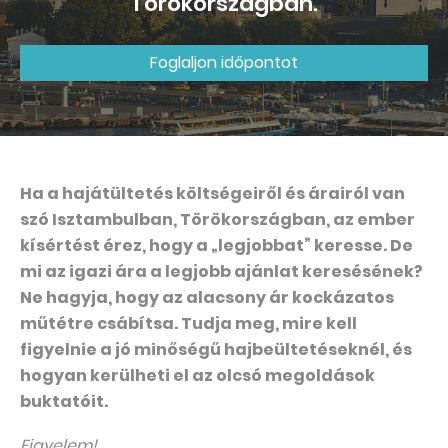
Törökországban.
Foglaljon időpontot
Ha a hajátültetés költségeiről és árairól van
szó Isztambulban, Törökországban, az ember
kísértést érez, hogy a „legjobbat” keresse. De
mi az igazi ára a legjobb ajánlat keresésének?
Ne hagyja, hogy az alacsony ár kockázatos
műtétre csábítsa. Tudja meg, mire kell
figyelnie a jó minőségű hajbeültetéseknél, és
hogyan kerülheti el az olcsó megoldások
buktatóit.
Figyelem!