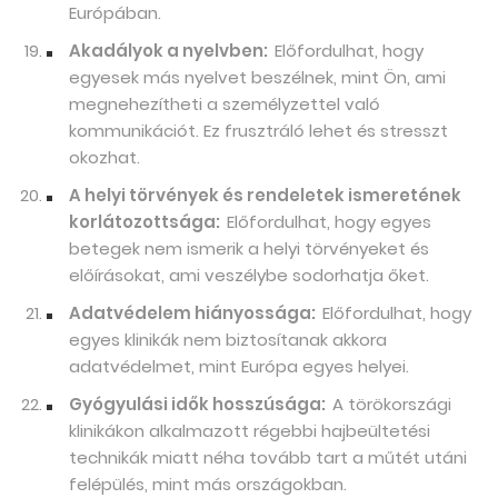
Európában.
Akadályok a nyelvben:
Előfordulhat, hogy
egyesek más nyelvet beszélnek, mint Ön, ami
megnehezítheti a személyzettel való
kommunikációt. Ez frusztráló lehet és stresszt
okozhat.
A helyi törvények és rendeletek ismeretének
korlátozottsága:
Előfordulhat, hogy egyes
betegek nem ismerik a helyi törvényeket és
előírásokat, ami veszélybe sodorhatja őket.
Adatvédelem hiányossága:
Előfordulhat, hogy
egyes klinikák nem biztosítanak akkora
adatvédelmet, mint Európa egyes helyei.
Gyógyulási idők hosszúsága:
A törökországi
klinikákon alkalmazott régebbi hajbeültetési
technikák miatt néha tovább tart a műtét utáni
felépülés, mint más országokban.