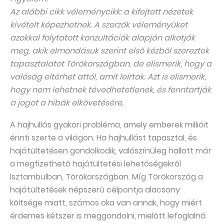
Az alábbi cikk véleménycikk: a kifejtett nézetek
kivételt képezhetnek. A szerzők véleményüket
azokkal folytatott konzultációk alapján alkotják
meg, akik elmondásuk szerint első kézből szereztek
tapasztalatot Törökországban, de elismerik, hogy a
valóság eltérhet attól, amit leírtak. Azt is elismerik,
hogy nem lehetnek tévedhetetlenek, és fenntartják
a jogot a hibák elkövetésére.
A hajhullás gyakori probléma, amely emberek millióit
érinti szerte a világon. Ha hajhullást tapasztal, és
hajátültetésen gondolkodik, valószínűleg hallott már
a megfizethető hajátültetési lehetőségekről
Isztambulban, Törökországban. Míg Törökország a
hajátültetések népszerű célpontja alacsony
költsége miatt, számos oka van annak, hogy miért
érdemes kétszer is meggondolni, mielőtt lefoglalná