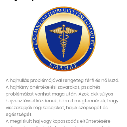
A hajhullás problémájával rengeteg férfi és nő küzd.
A hajhiány önértékelési zavarokat, pszichés
problémákat vonhat maga után. Azok, akik súlyos
hajvesztéssel küzdenek, bármit megtennének, hogy
visszakapják régi külsejüket, hajuk szépségét és
egészségét.
A megritkult haj vagy kopaszodás eltűntetésére