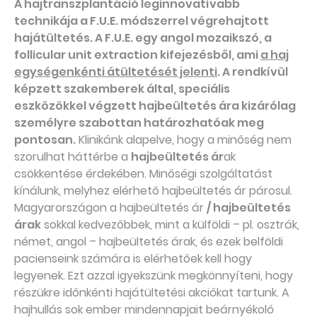
A hajtranszplantáció leginnovatívabb
technikája a F.U.E. módszerrel végrehajtott
hajátültetés. A F.U.E. egy angol mozaikszó, a
follicular unit extraction kifejezésből, ami
a haj
egységenkénti átültetését jelenti
. A rendkívül
képzett szakemberek által, speciális
eszközökkel végzett hajbeültetés ára kizárólag
személyre szabottan határozhatóak meg
pontosan.
Klinikánk alapelve, hogy a minőség nem
szorulhat háttérbe a
hajbeültetés ár
ak
csökkentése érdekében. Minőségi szolgáltatást
kínálunk, melyhez elérhető hajbeültetés ár párosul.
Magyarországon a hajbeültetés ár
/ hajbeültetés
árak
sokkal kedvezőbbek, mint a külföldi – pl. osztrák,
német, angol – hajbeültetés árak, és ezek belföldi
pacienseink számára is elérhetőek kell hogy
legyenek. Ezt azzal igyekszünk megkönnyíteni, hogy
részükre időnkénti hajátültetési akciókat tartunk. A
hajhullás sok ember mindennapjait beárnyékoló