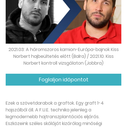
2021.03: A háromszoros kamion-Európa-bajnok Kiss
Norbert hajbeültetés előtt (Balra) / 2021.10. Kiss
Norbert kontroll vizsgálaton (Jobbra)
Foglaljon időpontot
Ezek a szövetdarabok a graftok. Egy graft 1-4
hajszálból áll. A F.U.E. technika jelenleg a
legmodernebb hajtranszplantációs eljárás.
Eszközeink széles skáláját kizárólag minőségi