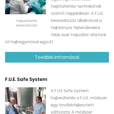
hajátültetési technikának
számít napjainkban. A F.U.E.
beavatkozás alkalmával a
hajbeültetés
beavatkozás
hajhiányos fejterületekre
több ezer hajszálat ültetünk
át hajhagymával együtt.
További infromáció
F.U.E. Safe System
A F.U.E Safe System
hajbeültetés a F.U.E. módszer
egy továbbfejlesztett
változata. A módszer