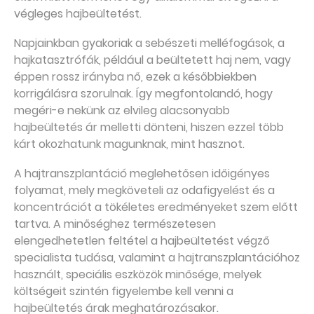
végleges hajbeültetést.
Napjainkban gyakoriak a sebészeti melléfogások, a
hajkatasztrófák, például a beültetett haj nem, vagy
éppen rossz irányba nő, ezek a későbbiekben
korrigálásra szorulnak. Így megfontolandó, hogy
megéri-e nekünk az elvileg alacsonyabb
hajbeültetés ár melletti dönteni, hiszen ezzel több
kárt okozhatunk magunknak, mint hasznot.
A hajtranszplantáció meglehetősen időigényes
folyamat, mely megköveteli az odafigyelést és a
koncentrációt a tökéletes eredményeket szem előtt
tartva. A minőséghez természetesen
elengedhetetlen feltétel a hajbeültetést végző
specialista tudása, valamint a hajtranszplantációhoz
használt, speciális eszközök minősége, melyek
költségeit szintén figyelembe kell venni a
hajbeültetés árak meghatározásakor.