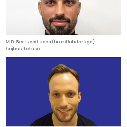
M.D. Bertucci Lucas (brazil labdarúgó)
hajbeültetése