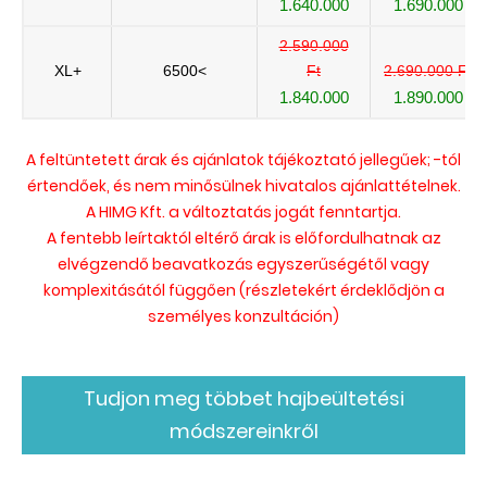
1.640.000
1.690.000
2.590.000
XL+
6500<
Ft
2.690.000 Ft
1.840.000
1.890.000
A feltüntetett árak és ajánlatok tájékoztató jellegűek; -tól
értendőek, és nem minősülnek hivatalos ajánlattételnek.
A HIMG Kft. a változtatás jogát fenntartja.
A fentebb leírtaktól eltérő árak is előfordulhatnak az
elvégzendő beavatkozás egyszerűségétől vagy
komplexitásától függően (részletekért érdeklődjön a
személyes konzultáción)
Tudjon meg többet hajbeültetési
módszereinkről