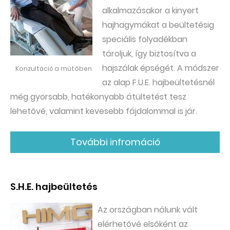
alkalmazásakor a kinyert
hajhagymákat a beültetésig
speciális folyadékban
tároljuk, így biztosítva a
hajszálak épségét. A módszer
Konzultáció a műtőben
az alap F.U.E. hajbeültetésnél
még gyorsabb, hatékonyabb átültetést tesz
lehetővé, valamint kevesebb fájdalommal is jár.
További infromáció
S.H.E. hajbeültetés
Az országban nálunk vált
elérhetővé elsőként az