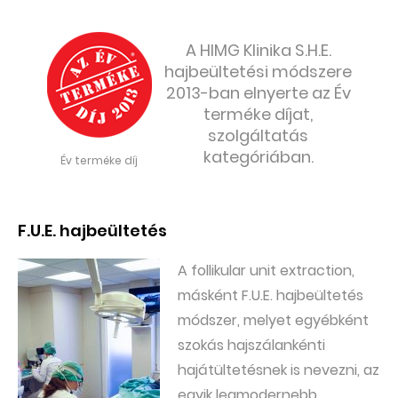
A HIMG Klinika S.H.E.
hajbeültetési módszere
2013-ban elnyerte az Év
terméke díjat,
szolgáltatás
kategóriában.
Év terméke díj
F.U.E. hajbeültetés
A follikular unit extraction,
másként F.U.E. hajbeültetés
módszer, melyet egyébként
szokás hajszálankénti
hajátültetésnek is nevezni, az
egyik legmodernebb