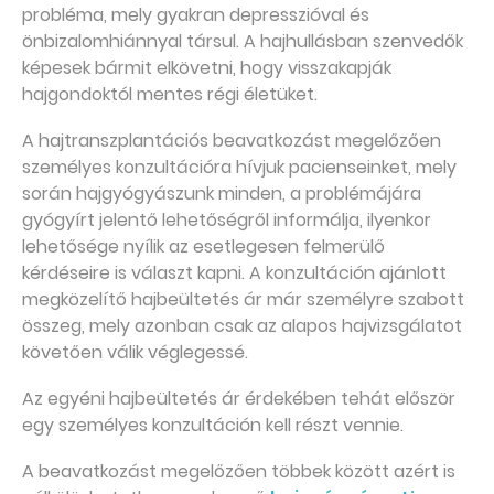
probléma, mely gyakran depresszióval és
önbizalomhiánnyal társul. A hajhullásban szenvedők
képesek bármit elkövetni, hogy visszakapják
hajgondoktól mentes régi életüket.
A hajtranszplantációs beavatkozást megelőzően
személyes konzultációra hívjuk pacienseinket, mely
során hajgyógyászunk minden, a problémájára
gyógyírt jelentő lehetőségről informálja, ilyenkor
lehetősége nyílik az esetlegesen felmerülő
kérdéseire is választ kapni. A konzultáción ajánlott
megközelítő hajbeültetés ár már személyre szabott
összeg, mely azonban csak az alapos hajvizsgálatot
követően válik véglegessé.
Az egyéni hajbeültetés ár érdekében tehát először
egy személyes konzultáción kell részt vennie.
A beavatkozást megelőzően többek között azért is