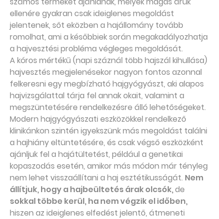
számos terméket ajánlanak, melyek magas áruk
ellenére gyakran csak ideiglenes megoldást
jelentenek, sőt eközben a hajállomány tovább
romolhat, ami a későbbiek során megakadályozhatja
a hajvesztési probléma végleges megoldását.
A kóros mértékű (napi száznál több hajszál kihullása)
hajvesztés megjelenésekor nagyon fontos azonnal
felkeresni egy megbízható hajgyógyászt, aki alapos
hajvizsgálattal tárja fel annak okait, valamint a
megszüntetésére rendelkezésre álló lehetőségeket.
Modern hajgyógyászati eszközökkel rendelkező
klinikánkon szintén igyekszünk más megoldást találni
a hajhiány eltüntetésére, és csak végső eszközként
ajánljuk fel a hajátültetést, például a genetikai
kopaszodás esetén, amikor más módon már tényleg
nem lehet visszaállítani a haj esztétikusságát.
Nem
állítjuk, hogy a hajbeültetés árak olcsók,
de
sokkal többe kerül, ha nem végzik el időben,
hiszen az ideiglenes elfedést jelentő, átmeneti