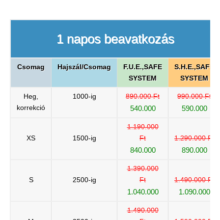
1 napos beavatkozás
Csomag
Hajszál/Csomag
F.U.E.,SAFE
S.H.E.,SAFE
SYSTEM
SYSTEM
Heg,
1000-ig
890.000 Ft
990.000 Ft
korrekció
540.000
590.000
1.190.000
XS
1500-ig
Ft
1.290.000 Ft
840.000
890.000
1.390.000
S
2500-ig
Ft
1.490.000 Ft
1.040.000
1.090.000
1.490.000