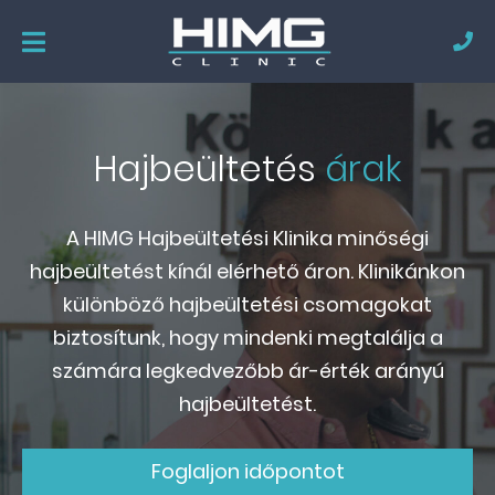
Hajbeültetés
árak
A HIMG Hajbeültetési Klinika minőségi
hajbeültetést kínál elérhető áron. Klinikánkon
különböző hajbeültetési csomagokat
biztosítunk, hogy mindenki megtalálja a
számára legkedvezőbb ár-érték arányú
hajbeültetést.
Foglaljon időpontot