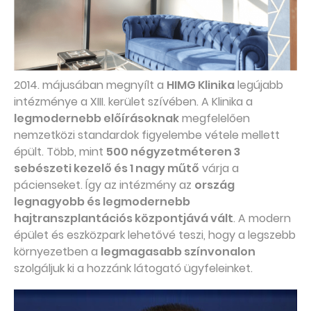
2014. májusában megnyílt a
HIMG Klinika
legújabb
intézménye a XIII. kerület szívében. A Klinika a
legmodernebb előírásoknak
megfelelően
nemzetközi standardok figyelembe vétele mellett
épült. Több, mint
500 négyzetméteren 3
sebészeti kezelő és 1 nagy műtő
várja a
pácienseket. Így az intézmény az
ország
legnagyobb és legmodernebb
hajtranszplantációs központjává vált
. A modern
épület és eszközpark lehetővé teszi, hogy a legszebb
környezetben a
legmagasabb színvonalon
szolgáljuk ki a hozzánk látogató ügyfeleinket.