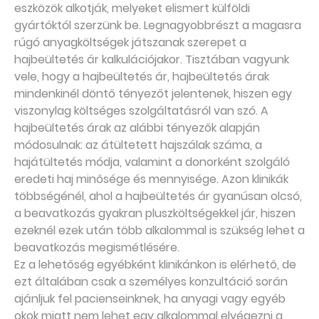
eszközök alkotják, melyeket elismert külföldi
gyártóktól szerzünk be. Legnagyobbrészt a magasra
rúgó anyagköltségek játszanak szerepet a
hajbeültetés ár kalkulációjakor. Tisztában vagyunk
vele, hogy a hajbeültetés ár, hajbeültetés árak
mindenkinél döntő tényezőt jelentenek, hiszen egy
viszonylag költséges szolgáltatásról van szó. A
hajbeültetés árak az alábbi tényezők alapján
módosulnak: az átültetett hajszálak száma, a
hajátültetés módja, valamint a donorként szolgáló
eredeti haj minősége és mennyisége. Azon klinikák
többségénél, ahol a hajbeültetés ár gyanúsan olcsó,
a beavatkozás gyakran pluszköltségekkel jár, hiszen
ezeknél ezek után több alkalommal is szükség lehet a
beavatkozás megismétlésére.
Ez a lehetőség egyébként klinikánkon is elérhető, de
ezt általában csak a személyes konzultáció során
ajánljuk fel pacienseinknek, ha anyagi vagy egyéb
okok miatt nem lehet egy alkalommal elvégezni a