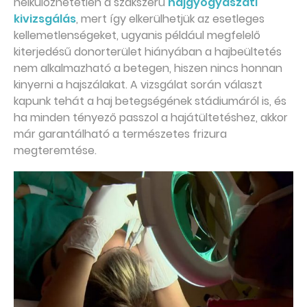
nélkülözhetetlen a szakszerű
hajgyógyászati
kivizsgálás
, mert így elkerülhetjük az esetleges
kellemetlenségeket, ugyanis például megfelelő
kiterjedésű donorterület hiányában a hajbeültetés
nem alkalmazható a betegen, hiszen nincs honnan
kinyerni a hajszálakat. A vizsgálat során választ
kapunk tehát a haj betegségének stádiumáról is, és
ha minden tényező passzol a hajátültetéshez, akkor
már garantálható a természetes frizura
megteremtése.