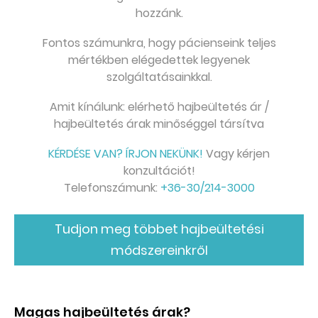
hozzánk.
Fontos számunkra, hogy pácienseink teljes
mértékben elégedettek legyenek
szolgáltatásainkkal.
Amit kínálunk: elérhető hajbeültetés ár /
hajbeültetés árak minőséggel társítva
KÉRDÉSE VAN? ÍRJON NEKÜNK!
Vagy kérjen
konzultációt!
Telefonszámunk:
+36-30/214-3000
Tudjon meg többet hajbeültetési
módszereinkről
Magas hajbeültetés árak?