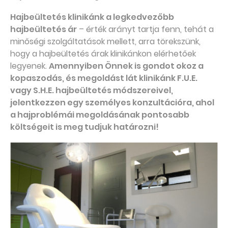
Hajbeültetés klinikánk a legkedvezőbb
hajbeültetés ár
– érték arányt tartja fenn, tehát a
minőségi szolgáltatások mellett, arra törekszünk,
hogy a hajbeültetés árak klinikánkon elérhetőek
legyenek.
Amennyiben Önnek is gondot okoz a
kopaszodás, és megoldást lát klinikánk F.U.E.
vagy S.H.E. hajbeültetés módszereivel,
jelentkezzen egy személyes konzultációra, ahol
a hajproblémái megoldásának pontosabb
költségeit is meg tudjuk határozni!