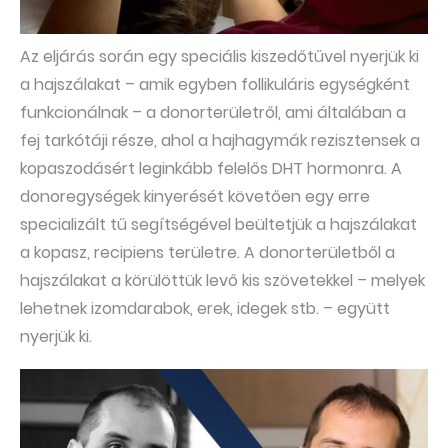
Az eljárás során egy speciális kiszedőtűvel nyerjük ki
a hajszálakat – amik egyben follikuláris egységként
funkcionálnak – a donorterületről, ami általában a
fej tarkótáji része, ahol a hajhagymák rezisztensek a
kopaszodásért leginkább felelős DHT hormonra. A
donoregységek kinyerését követően egy erre
specializált tű segítségével beültetjük a hajszálakat
a kopasz, recipiens területre. A donorterületből a
hajszálakat a körülöttük levő kis szövetekkel – melyek
lehetnek izomdarabok, erek, idegek stb. – együtt
nyerjük ki.