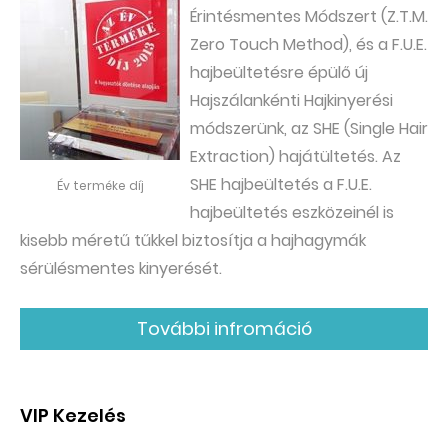
Érintésmentes Módszert (Z.T.M.
Zero Touch Method), és a F.U.E.
hajbeültetésre épülő új
Hajszálankénti Hajkinyerési
módszerünk, az SHE (Single Hair
Extraction) hajátültetés. Az
SHE hajbeültetés a F.U.E.
Év terméke díj
hajbeültetés eszközeinél is
kisebb méretű tűkkel biztosítja a hajhagymák
sérülésmentes kinyerését.
További infromáció
VIP Kezelés