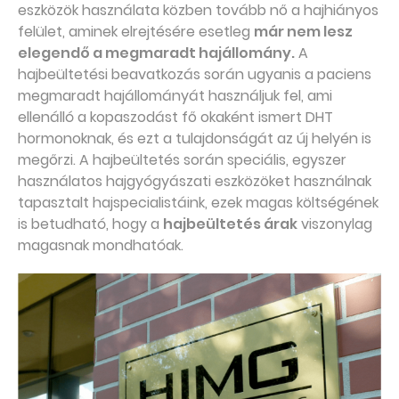
eszközök használata közben tovább nő a hajhiányos
felület, aminek elrejtésére esetleg
már nem lesz
elegendő a megmaradt hajállomány.
A
hajbeültetési beavatkozás során ugyanis a paciens
megmaradt hajállományát használjuk fel, ami
ellenálló a kopaszodást fő okaként ismert DHT
hormonoknak, és ezt a tulajdonságát az új helyén is
megőrzi. A hajbeültetés során speciális, egyszer
használatos hajgyógyászati eszközöket használnak
tapasztalt hajspecialistáink, ezek magas költségének
is betudható, hogy a
hajbeültetés árak
viszonylag
magasnak mondhatóak.