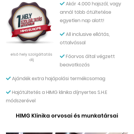
Akár 4.000 hajszál, vagy
annál több átültetése
egyetlen nap alatt!
All inclusive ellátás,
ottalvással
első hely szolgáltatás
Főorvos által végzett
díj
beavatkozás
Ajándék extra hajápolási termékcsomag
Hajátültetés a HIMG klinika díjnyertes S.H.E
módszerével
HIMG Klinika orvosai és munkatársai