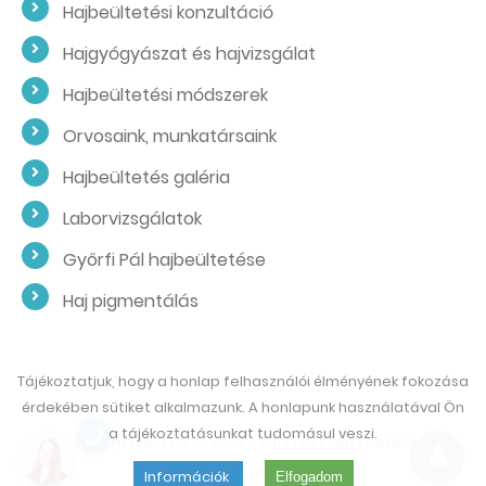
Hajbeültetési konzultáció
Hajgyógyászat és hajvizsgálat
Hajbeültetési módszerek
Orvosaink, munkatársaink
Hajbeültetés galéria
Laborvizsgálatok
Győrfi Pál hajbeültetése
Haj pigmentálás
Tájékoztatjuk, hogy a honlap felhasználói élményének fokozása
érdekében sütiket alkalmazunk. A honlapunk használatával Ön
a tájékoztatásunkat tudomásul veszi.
© Copyright HIMG Clinic 2008 - 2019 | All Rights Reserved
Non-AMP Verzió megtekintése
Információk
Elfogadom