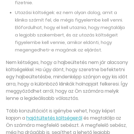
fizetnie.
Utazási költségek: ez nem olyan dolog, amit a
klinika számít fel, de mégis figyelembe kell venni.
Előfordulhat, hogy el kell utaznia, hogy megtalálja
a legjobb szakembert, és az utazás költségeit
figyelembe kell vennie, amikor eldönti, hogy
megengedheti-e magának az eljárást.
Nem kétséges, hogy a hajbeültetés nem jár alacsony
költségekkel. Ha úgy dönt, hogy szeretne befektetni
egy hajbeültetésbe, mindenképp szánjon egy kis időt
arra, hogy a különböző klinikák holnapjait felkeresi. Így
meggyőződhet arról, hogy az Ön számára melyik
lenne a legideálisabb választás.
Több konzultációt is igénybe vehet, hogy képet
kapjon a
hajátültetés költségeiről
és megtalálja az
Ön számára megfelelő sebészt. A megfelelő sebész,
még ha drágább is, segíthet a lehető legjobb