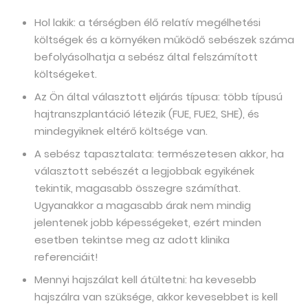
Hol lakik: a térségben élő relatív megélhetési
költségek és a környéken működő sebészek száma
befolyásolhatja a sebész által felszámított
költségeket.
Az Ön által választott eljárás típusa: több típusú
hajtranszplantáció létezik (FUE, FUE2, SHE), és
mindegyiknek eltérő költsége van.
A sebész tapasztalata: természetesen akkor, ha
választott sebészét a legjobbak egyikének
tekintik, magasabb összegre számíthat.
Ugyanakkor a magasabb árak nem mindig
jelentenek jobb képességeket, ezért minden
esetben tekintse meg az adott klinika
referenciáit!
Mennyi hajszálat kell átültetni: ha kevesebb
hajszálra van szüksége, akkor kevesebbet is kell