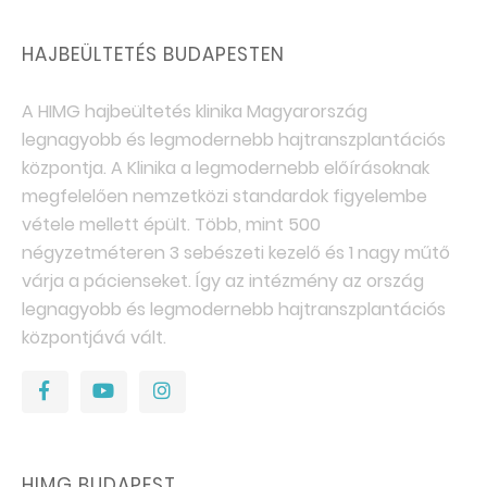
HAJBEÜLTETÉS BUDAPESTEN
A HIMG hajbeültetés klinika Magyarország
legnagyobb és legmodernebb hajtranszplantációs
központja. A Klinika a legmodernebb előírásoknak
megfelelően nemzetközi standardok figyelembe
vétele mellett épült. Több, mint 500
négyzetméteren 3 sebészeti kezelő és 1 nagy műtő
várja a pácienseket. Így az intézmény az ország
legnagyobb és legmodernebb hajtranszplantációs
központjává vált.
HIMG BUDAPEST