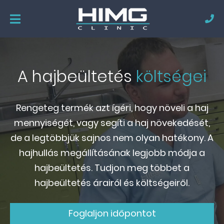
A hajbeültetés
költségei
Rengeteg termék azt ígéri, hogy növeli a haj
mennyiségét, vagy segíti a haj növekedését,
de a legtöbbjük sajnos nem olyan hatékony. A
hajhullás megállításának legjobb módja a
hajbeültetés. Tudjon meg többet a
hajbeültetés árairól és költségeiről.
Foglaljon időpontot