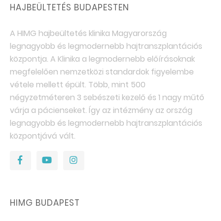
HAJBEÜLTETÉS BUDAPESTEN
A HIMG hajbeültetés klinika Magyarország
legnagyobb és legmodernebb hajtranszplantációs
központja. A Klinika a legmodernebb előírásoknak
megfelelően nemzetközi standardok figyelembe
vétele mellett épült. Több, mint 500
négyzetméteren 3 sebészeti kezelő és 1 nagy műtő
várja a pácienseket. Így az intézmény az ország
legnagyobb és legmodernebb hajtranszplantációs
központjává vált.
HIMG BUDAPEST