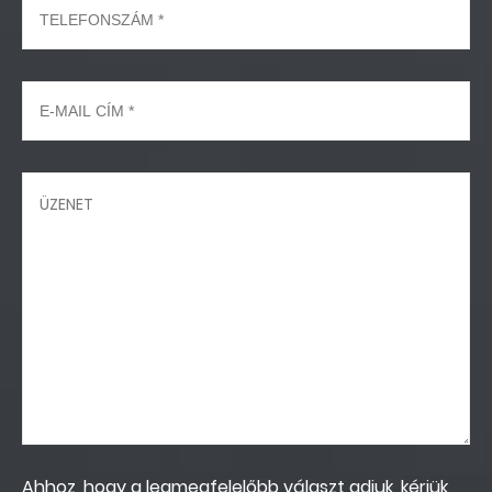
Ahhoz, hogy a legmegfelelőbb választ adjuk, kérjük,