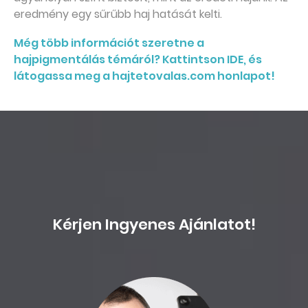
eredmény egy sűrűbb haj hatását kelti.
Még több információt szeretne a
hajpigmentálás témáról? Kattintson IDE, és
látogassa meg a hajtetovalas.com honlapot!
Kérjen Ingyenes Ajánlatot!