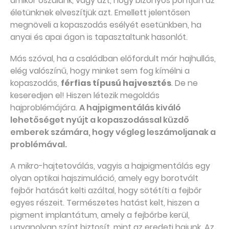
amikor őszülünk, vagy azt, hogy bizonyos pontján az
életünknek elveszítjük azt. Emellett jelentősen
megnöveli a kopaszodás esélyét esetünkben, ha
anyai és apai ágon is tapasztaltunk hasonlót.
Más szóval, ha a családban előfordult már hajhullás,
elég valószínű, hogy minket sem fog kímélni a
kopaszodás,
férfias típusú hajvesztés
. De ne
keseredjen el! Hiszen létezik megoldás
hajproblémájára.
A hajpigmentálás kiváló
lehetőséget nyújt a kopaszodással küzdő
emberek számára, hogy végleg leszámoljanak a
problémával.
A mikro-hajtetoválás, vagyis a hajpigmentálás egy
olyan optikai hajszimuláció, amely egy borotvált
fejbőr hatását kelti azáltal, hogy sötétíti a fejbőr
egyes részeit. Természetes hatást kelt, hiszen a
pigment implantátum, amely a fejbőrbe kerül,
ugyanolyan színt biztosít, mint az eredeti hajunk. Az