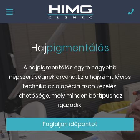
Haj
pigmentálás
A hajpigmentálás egyre nagyobb
népszerűségnek örvend. Ez a hajszimulációs
technika az alopécia azon kezelési
lehetősége, mely minden bőrtípushoz
igazodik.
Foglaljon időpontot