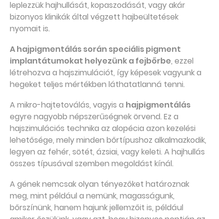
leplezzük hajhullását, kopaszodását, vagy akár
bizonyos klinikák által végzett hajbeültetések
nyomait is.
A hajpigmentálás során speciális pigment
implantátumokat helyezünk a fejbőrbe
, ezzel
létrehozva a hajszimulációt, így képesek vagyunk a
hegeket teljes mértékben láthatatlanná tenni.
A mikro-hajtetoválás, vagyis a
hajpigmentálás
egyre nagyobb népszerűségnek örvend. Ez a
hajszimulációs technika az alopécia azon kezelési
lehetősége, mely minden bőrtípushoz alkalmazkodik,
legyen az fehér, sötét, ázsiai, vagy keleti. A hajhullás
összes típusával szemben megoldást kínál.
A gének nemcsak olyan tényezőket határoznak
meg, mint például a nemünk, magasságunk,
bőrszínünk, hanem hajunk jellemzőit is, például