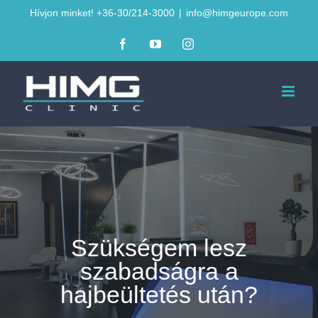
Kihagyás
Hívjon minket! +36-30/214-3000
|
info@himgeurope.com
Facebook
YouTube
Instagram
Szükségem lesz
szabadságra a
hajbeültetés után?