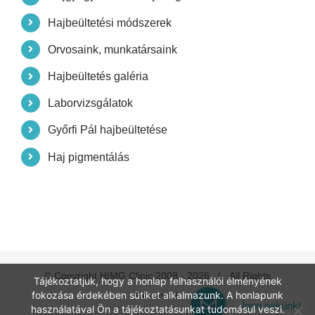
Hajbeültetési módszerek
Orvosaink, munkatársaink
Hajbeültetés galéria
Laborvizsgálatok
Győrfi Pál hajbeültetése
Haj pigmentálás
© Copyright HIMG Clinic 2008 -
2026 | All Rights
Tájékoztatjuk, hogy a honlap felhasználói élményének
fokozása érdekében sütiket alkalmazunk. A honlapunk
Reserved
Írjon nekünk!
használatával Ön a tájékoztatásunkat tudomásul veszi.