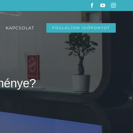
Facebook
YouTube
Instagra
KAPCSOLAT
FOGLALJON IDŐPONTOT
dménye?