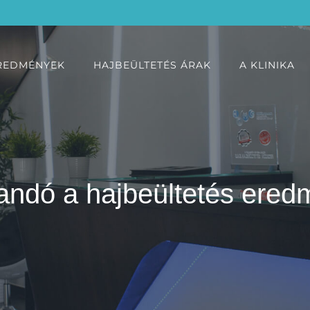
REDMÉNYEK
HAJBEÜLTETÉS ÁRAK
A KLINIKA
ndó a hajbeültetés ere