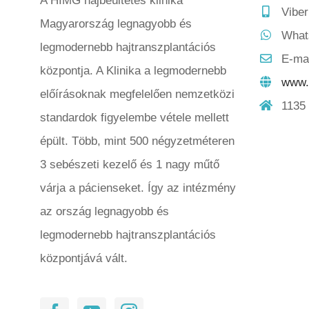
A HIMG hajbeültetés klinika
Vibe
Magyarország legnagyobb és
What
legmodernebb hajtranszplantációs
E-ma
központja. A Klinika a legmodernebb
www.h
előírásoknak megfelelően nemzetközi
1135 
standardok figyelembe vétele mellett
épült. Több, mint 500 négyzetméteren
3 sebészeti kezelő és 1 nagy műtő
várja a pácienseket. Így az intézmény
az ország legnagyobb és
legmodernebb hajtranszplantációs
központjává vált.