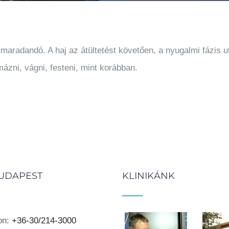
aradandó. A haj az átültetést követően, a nyugalmi fázis u
mázni, vágni, festeni, mint korábban.
UDAPEST
KLINIKÁNK
on:
+36-30/214-3000