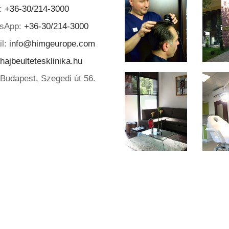
r:
+36-30/214-3000
sApp:
+36-30/214-3000
il:
info@himgeurope.com
ajbeultetesklinika.hu
Budapest, Szegedi út 56.