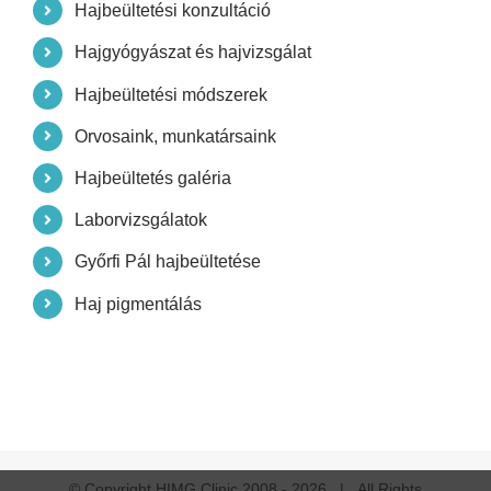
Hajbeültetési konzultáció
Hajgyógyászat és hajvizsgálat
Hajbeültetési módszerek
Orvosaink, munkatársaink
Hajbeültetés galéria
Laborvizsgálatok
Győrfi Pál hajbeültetése
Haj pigmentálás
© Copyright HIMG Clinic 2008 -
2026 | All Rights