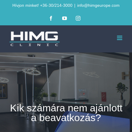
Kihagyás
Hívjon minket! +36-30/214-3000
|
info@himgeurope.com
Facebook
YouTube
Instagram
Kik számára nem ajánlott
a beavatkozás?