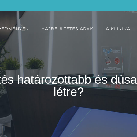
REDMÉNYEK
HAJBEÜLTETÉS ÁRAK
A KLINIKA
tés határozottabb és dús
létre?