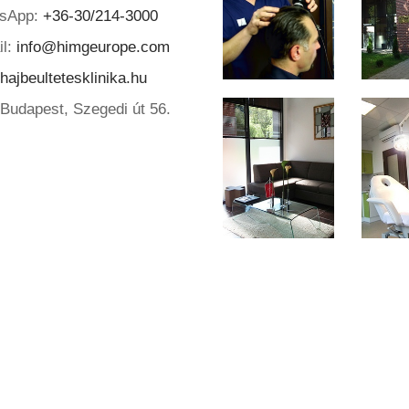
sApp:
+36-30/214-3000
il:
info@himgeurope.com
ajbeultetesklinika.hu
Budapest, Szegedi út 56.