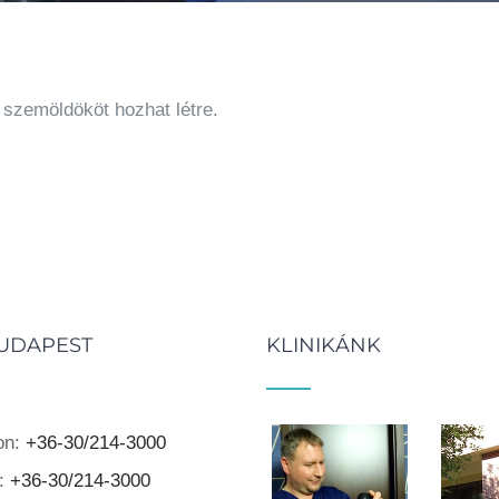
 szemöldököt hozhat létre.
UDAPEST
KLINIKÁNK
on:
+36-30/214-3000
r:
+36-30/214-3000