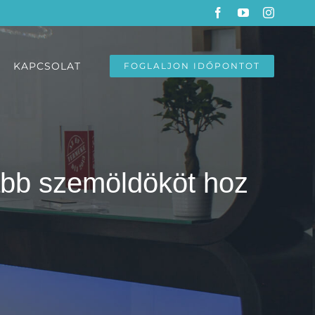
Facebook
YouTube
Instagra
KAPCSOLAT
FOGLALJON IDŐPONTOT
abb szemöldököt hoz