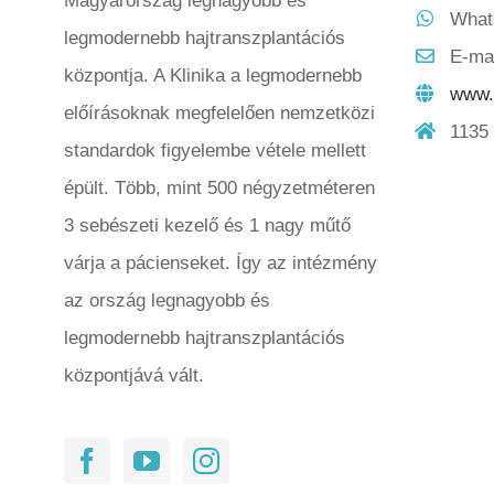
Magyarország legnagyobb és
What
legmodernebb hajtranszplantációs
E-ma
központja. A Klinika a legmodernebb
www.h
előírásoknak megfelelően nemzetközi
1135 
standardok figyelembe vétele mellett
épült. Több, mint 500 négyzetméteren
3 sebészeti kezelő és 1 nagy műtő
várja a pácienseket. Így az intézmény
az ország legnagyobb és
legmodernebb hajtranszplantációs
központjává vált.