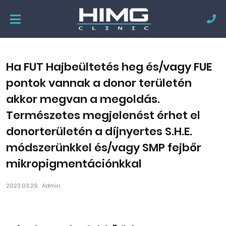
Ha FUT Hajbeültetés heg és/vagy FUE
pontok vannak a donor területén
akkor megvan a megoldás.
Természetes megjelenést érhet el
donorterületén a díjnyertes S.H.E.
módszerünkkel és/vagy SMP fejbőr
mikropigmentációnkkal
2023.03.29.
Admin