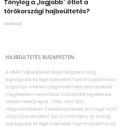
Tényleg a „legjobb” ötlet a
törökországi hajbeültetés?
2023.03.29.
HAJBEÜLTETÉS BUDAPESTEN
A HIMG hajbeültetés klinika Magyarország
legnagyobb és legmodernebb hajtranszplantációs
központja. A Klinika a legmodernebb előírásoknak
megfelelően nemzetközi standardok figyelembe
vétele mellett épült. Több, mint 500
négyzetméteren 3 sebészeti kezelő és 1 nagy műtő
várja a pácienseket. Így az intézmény az ország
legnagyobb és legmodernebb hajtranszplantációs