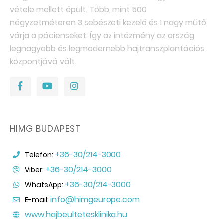
vétele mellett épült. Több, mint 500
négyzetméteren 3 sebészeti kezelő és 1 nagy műtő
várja a pácienseket. Így az intézmény az ország
legnagyobb és legmodernebb hajtranszplantációs
központjává vált.
HIMG BUDAPEST
+36-30/214-3000
Telefon:
+36-30/214-3000
Viber:
+36-30/214-3000
WhatsApp:
info@himgeurope.com
E-mail:
www.hajbeultetesklinika.hu