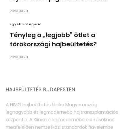
2023.03.29.
Egyéb kategória
Tényleg a „legjobb” ötlet a
törökországi hajbeültetés?
2023.03.29.
HAJBEÜLTETÉS BUDAPESTEN
A HIMG hajbeültetés klinika Magyarország
legnagyobb és legmodernebb hajtranszplantációs
központja. A Klinika a legmodernebb előírásoknak
megfelelően nemzetközi standardok figyelembe