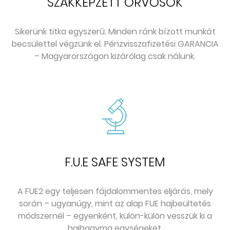
SZAKKÉPZETT ORVOSOK
Sikerünk titka egyszerű: Minden ránk bízott munkát
becsülettel végzünk el. Pénzvisszafizetési GARANCIA
– Magyarországon kizárólag csak nálunk.
F.U.E SAFE SYSTEM
A FUE2 egy teljesen fájdalommentes eljárás, mely
során – ugyanúgy, mint az alap FUE hajbeültetés
módszernél – egyenként, külön-külön vesszük ki a
hajhagyma egységeket.