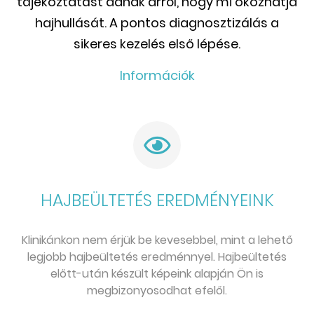
tájékoztatást adnak arról, hogy mi okozhatja
hajhullását. A pontos diagnosztizálás a
sikeres kezelés első lépése.
Információk
HAJBEÜLTETÉS EREDMÉNYEINK
Klinikánkon nem érjük be kevesebbel, mint a lehető
legjobb hajbeültetés eredménnyel. Hajbeültetés
előtt-után készült képeink alapján Ön is
megbizonyosodhat efelől.