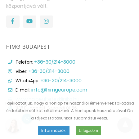
központjává vált.
HIMG BUDAPEST
+36-30/214-3000
Telefon:
+36-30/214-3000
Viber:
+36-30/214-3000
WhatsApp:
info@himgeurope.com
E-mail:
www.hajbeultetesklinika.hu
Tájékoztatjuk, hogy a honlap felhasználói élményének fokozása
1135 Budapest, Szegedi út 56.
érdekében sütiket alkalmazunk. A honlapunk használatával Ön
a tájékoztatásunkat tudomásul veszi.
Információk
Elfogadom