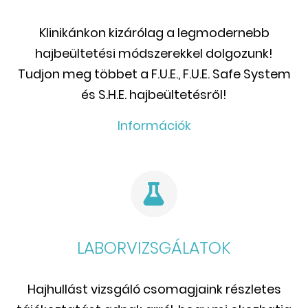
Klinikánkon kizárólag a legmodernebb
hajbeültetési módszerekkel dolgozunk!
Tudjon meg többet a F.U.E., F.U.E. Safe System
és S.H.E. hajbeültetésről!
Információk
LABORVIZSGÁLATOK
Hajhullást vizsgáló csomagjaink részletes