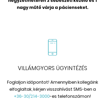
négyzetméteren 3 sebészeti kezelő és 1
nagy műtő várja a pácienseket.
VILLÁMGYORS ÜGYINTÉZÉS
Foglaljon időpontot! Amennyiben kollegáink
elfoglaltak, kérjen visszahívást SMS-ben a
+36-30/214-3000
-es telefonszámon!