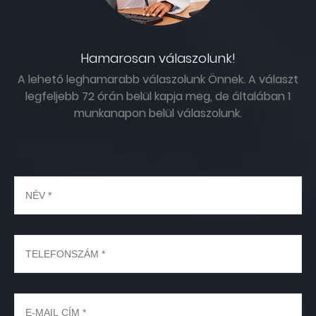
Hamarosan válaszolunk!
A lehető leghamarabb válaszolunk Önnek. A választ
legfeljebb 72 órán belül kapja meg, de általában 1
munkanapon belül válaszolunk.