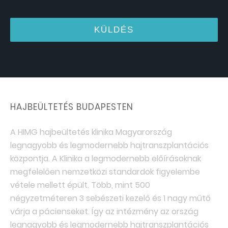
HAJBEÜLTETÉS BUDAPESTEN
A HIMG hajbeültetés klinika Magyarország
legnagyobb és legmodernebb hajtranszplantációs
központja. A Klinika a legmodernebb előírásoknak
megfelelően nemzetközi standardok figyelembe
vétele mellett épült. Több, mint 500
négyzetméteren 3 sebészeti kezelő és 1 nagy műtő
várja a pácienseket. Így az intézmény az ország
legnagyobb és legmodernebb hajtranszplantációs