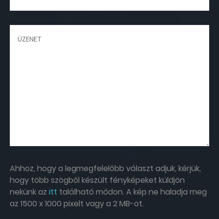
Ahhoz, hogy a legmegfelelőbb választ adjuk, kérjük,
hogy több szögből készült fényképeket küldjön
nekünk az
itt
található módon. A kép ne haladja meg
az 1500 x 1000 pixelt vagy a 2 MB-ot.